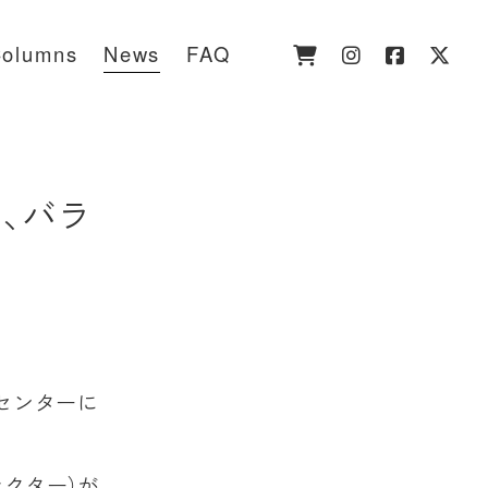
olumns
News
FAQ
レ、バラ
流センターに
ラクター）が