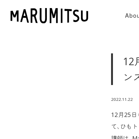
Abou
12
ン
2022.11.22
12月25
て、ひもト
講師は、M