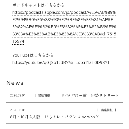
ポッドキャストはこちらから
https://podcasts.apple.com/jp/podcast/%E5%AE%89%
E7%94%B0%E6%88%90%E7%BE%8E%E3%81%AE%E
3%82%AF%E3%82%B9%E3%82%AF%E3%82%B9%E3%
83%8A%E3%83%AB%E3%83%8A%E3%83%AB/id17615
15974
YouTubeはこちらから
https://youtu.be/q0-JSo1cdBY?si=Lxitcrf1aT0D9RYT
News
9/26,27@三重 伊勢リトリート
2026.08.01
講座情報
2026.08.01
講座情報
8月・10月@大阪 ひもトレ・バランス Version X