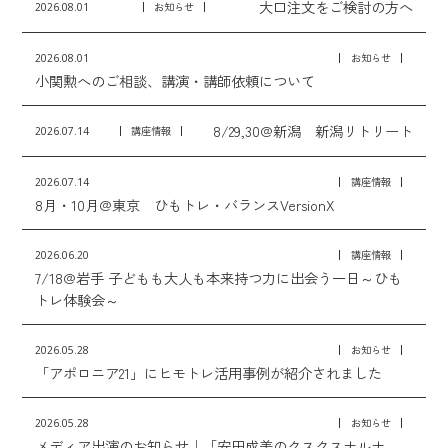
大口注文をご検討の方へ
2026.08.01
お知らせ
2026.08.01
お知らせ
小関勲へのご相談、講演・講師依頼について
8/29,30@新潟 新潟リトリート
2026.07.14
講座情報
2026.07.14
講座情報
8月・10月@東京 ひもトレ・バランスVersionX
2026.06.20
講座情報
7/18@岩手 子どもも大人も本来持つ力に出会う一日～ひも
トレ体験会～
2026.05.28
お知らせ
「アポロニア21」にヒモトレ活用事例が紹介されました
2026.05.28
お知らせ
メディア出演のお知らせ｜「安田成美のクスクスナルナ