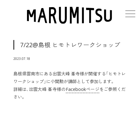
toggl
7/22@島根 ヒモトレワークショップ
2023.07.18
島根県雲南市にある出雲大峰 峯寺様が開催する「ヒモトレ
ワークショップ」に小関勲が講師として参加します。
詳細は、出雲大峰 峯寺様の
Facebookページ
をご参照くだ
さい。